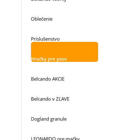
11,43
€
Oblečenie
Príslušenstvo
Hračky pre psov
Belcando AKCIE
Belcando v ZĽAVE
Dogland granule
LEONARDO pre mačky