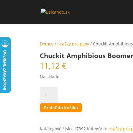
Domov
/
Hračky pre psov
/ Chuckit Amphibiou
Chuckit Amphibious Boome
11,12
€
Na sklade
množstvo
Chuckit
Amphibious
Boomerang
Pridať do košíka
Katalógové číslo:
17392
Kategória:
Hračky pre 