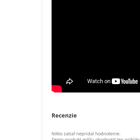
Recenzie
Nikto zatiaľ nepridal hodnotenie.
Tento produkt môžu ohodnotiť len prihlásení