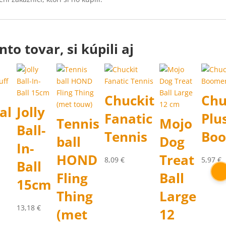
nto tovar, si kúpili aj
Chuckit
Chu
al
Jolly
Fanatic
Plu
Tennis
Mojo
Ball-
Tennis
Bo
ball
Dog
In-
HOND
Treat
8,09
€
5,97
€
Ball
Fling
Ball
15cm
Thing
Large
13,18
€
(met
12