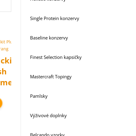
Single Protein konzervy
Baseline konzervy
Finest Selection kapsičky
ckit
Jolly
sh
Chuckit
Survivor
Mastercraft Topingy
Frisbee
omerang
Med
Tire
19 cm
Remmy
Trax
Pamlsky
kleur
Medium
band
oranje
1 kus
rubber
Výživové doplnky
15 cm
8,65
€
3,24
€
Belcando vzorky