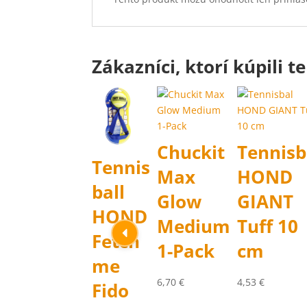
Zákazníci, ktorí kúpili te
Chuckit
Tennisb
Tennis
Max
HOND
ball
Glow
GIANT
HOND
Medium
Tuff 10
Fetch
1-Pack
cm
me
6,70
€
4,53
€
Fido