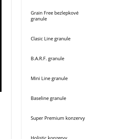
Grain Free bezlepkové
granule
Clasic Line granule
B.A.R.F. granule
Mini Line granule
Baseline granule
Super Premium konzervy
Holistic konzervy