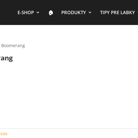
E-SHOP
🏠︎
PRODUKTY
TIPY PRE LABKY
s Boomerang
rang
psov