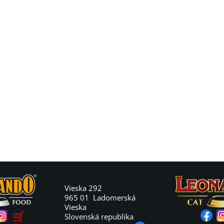
Vieska 292
965 01 Ladomerská
Vieska
Slovenská republika