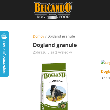
Domov
/ Dogland granule
Dogland granule
Zoradené
Zobrazujú sa 2 výsledky
podľa
popularity
Dogl
37,1