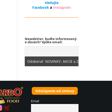
sledujte
Facebook
a
Instagram
Odstúpenie od zmluvy
Newsletter, buďte informovaný
o zľavách! Vpíšte email:
Odstúpenie od zmluvy
Email