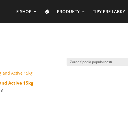
E-SHOP
🏠︎
PRODUKTY
TIPY PRE LABKY
and Active 15kg
0
€