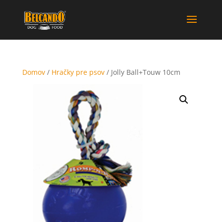
Domov
/
Hračky pre psov
/ Jolly Ball+Touw 10cm