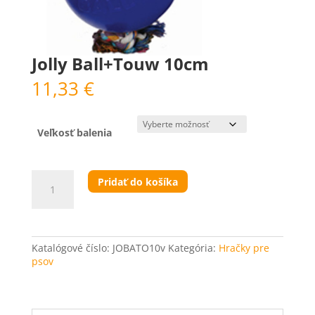
Jolly Ball+Touw 10cm
11,33
€
Veľkosť balenia
množstvo
Pridať do košíka
Jolly
Ball+Touw
10cm
Katalógové číslo:
JOBATO10v
Kategória:
Hračky pre
psov