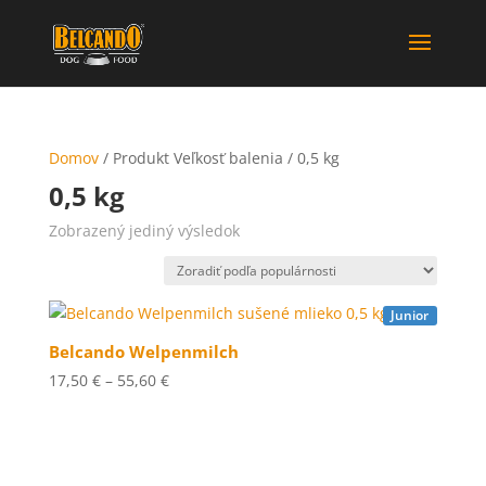
Domov
/ Produkt Veľkosť balenia / 0,5 kg
0,5 kg
Zobrazený jediný výsledok
Junior
Belcando Welpenmilch
Price
17,50
€
–
55,60
€
range:
17,50 €
through
55,60 €