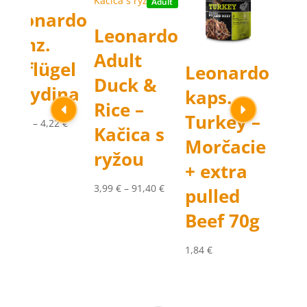
Adult
Leonardo
Le
Leonardo
konz.
Kit
Adult
Geflügel
hyd
Leonardo
Duck &
– Hydina
kaps.
19,90
Rice –
Turkey –
Price
1,75
€
–
4,22
€
Kačica s
range:
Morčacie
ryžou
1,75 €
+ extra
through
4,22 €
e
Price
3,99
€
–
91,40
€
pulled
ge:
range:
Beef 70g
 €
3,99 €
ough
through
1,84
€
40 €
91,40 €