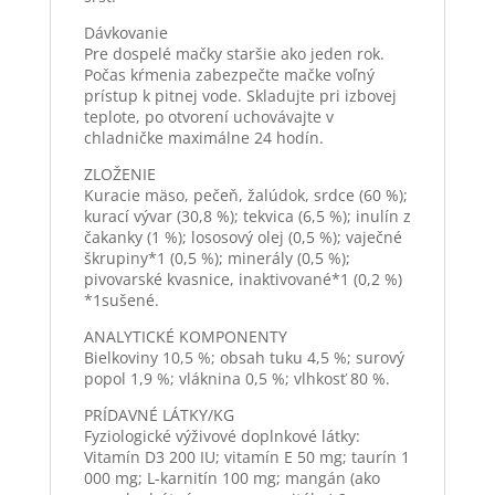
Dávkovanie
Pre dospelé mačky staršie ako jeden rok.
Počas kŕmenia zabezpečte mačke voľný
prístup k pitnej vode. Skladujte pri izbovej
teplote, po otvorení uchovávajte v
chladničke maximálne 24 hodín.
ZLOŽENIE
Kuracie mäso, pečeň, žalúdok, srdce (60 %);
kurací vývar (30,8 %); tekvica (6,5 %); inulín z
čakanky (1 %); lososový olej (0,5 %); vaječné
škrupiny*1 (0,5 %); minerály (0,5 %);
pivovarské kvasnice, inaktivované*1 (0,2 %)
*1sušené.
ANALYTICKÉ KOMPONENTY
Bielkoviny 10,5 %; obsah tuku 4,5 %; surový
popol 1,9 %; vláknina 0,5 %; vlhkosť 80 %.
PRÍDAVNÉ LÁTKY/KG
Fyziologické výživové doplnkové látky:
Vitamín D3 200 IU; vitamín E 50 mg; taurín 1
000 mg; L-karnitín 100 mg; mangán (ako