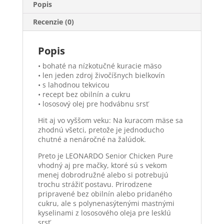
Popis
Recenzie (0)
Popis
• bohaté na nízkotučné kuracie mäso
• len jeden zdroj živočíšnych bielkovín
• s lahodnou tekvicou
• recept bez obilnín a cukru
• lososový olej pre hodvábnu srsť
Hit aj vo vyššom veku: Na kuracom mäse sa
zhodnú všetci, pretože je jednoducho
chutné a nenáročné na žalúdok.
Preto je LEONARDO Senior Chicken Pure
vhodný aj pre mačky, ktoré sú s vekom
menej dobrodružné alebo si potrebujú
trochu strážiť postavu. Prirodzene
pripravené bez obilnín alebo pridaného
cukru, ale s polynenasýtenými mastnými
kyselinami z lososového oleja pre lesklú
srsť.