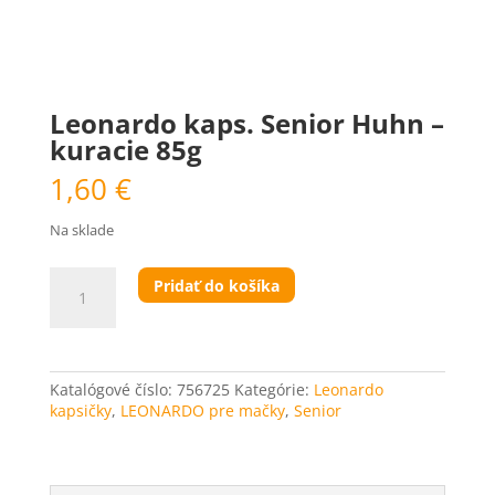
Senior
Leonardo kaps. Senior Huhn –
kuracie 85g
1,60
€
Na sklade
množstvo
Pridať do košíka
Leonardo
kaps.
Senior
Huhn
-
Katalógové číslo:
756725
Kategórie:
Leonardo
kuracie
kapsičky
,
LEONARDO pre mačky
,
Senior
85g