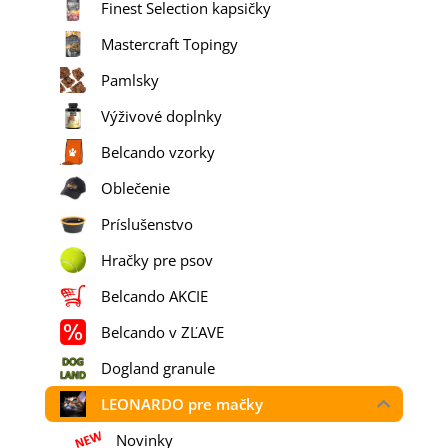
Finest Selection kapsičky
Mastercraft Topingy
Pamlsky
Výživové doplnky
Belcando vzorky
Oblečenie
Príslušenstvo
Hračky pre psov
Belcando AKCIE
Belcando v ZĽAVE
Dogland granule
LEONARDO pre mačky
Novinky