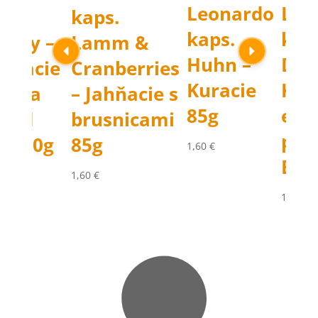
Leonardo
Leo
ps.
kaps.
kaps.
kap
rkey –
Lamm &
Huhn –
Duc
rčacie
Cranberries
Kuracie
Kač
extra
– Jahňacie s
85g
ext
lled
brusnicami
pul
ef 70g
85g
1,60
€
Bee
€
1,60
€
1,84
€