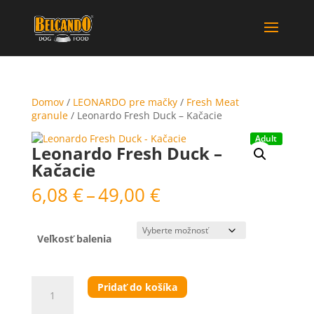
Domov
/
LEONARDO pre mačky
/
Fresh Meat
granule
/ Leonardo Fresh Duck – Kačacie
Adult
Leonardo Fresh Duck –
Kačacie
Price
6,08
€
–
49,00
€
range:
6,08 €
through
Veľkosť balenia
49,00 €
množstvo
Pridať do košíka
Leonardo
Fresh