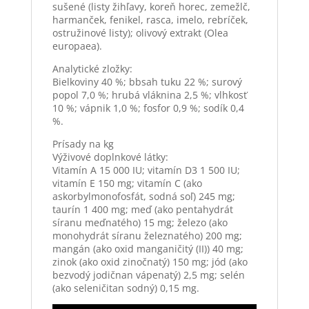
sušené (listy žihľavy, koreň horec, zemežlč,
harmanček, fenikel, rasca, imelo, rebríček,
ostružinové listy); olivový extrakt (Olea
europaea).
Analytické zložky:
Bielkoviny 40 %; bbsah tuku 22 %; surový
popol 7,0 %; hrubá vláknina 2,5 %; vlhkosť
10 %; vápnik 1,0 %; fosfor 0,9 %; sodík 0,4
%.
Prísady na kg
Výživové doplnkové látky:
Vitamín A 15 000 IU; vitamín D3 1 500 IU;
vitamín E 150 mg; vitamín C (ako
askorbylmonofosfát, sodná soľ) 245 mg;
taurín 1 400 mg; meď (ako pentahydrát
síranu meďnatého) 15 mg; železo (ako
monohydrát síranu železnatého) 200 mg;
mangán (ako oxid manganičitý (II)) 40 mg;
zinok (ako oxid zinočnatý) 150 mg; jód (ako
bezvodý jodičnan vápenatý) 2,5 mg; selén
(ako seleničitan sodný) 0,15 mg.