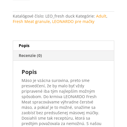
Duck
-
Kačacie
Katalógové číslo:
LEO_fresh duck
Kategórie:
Adult
,
Fresh Meat granule
,
LEONARDO pre mačky
Popis
Recenzie (0)
Popis
Mäso je vzácna surovina, preto sme
presvedčení, že by malo byť vždy
pripravené iba tým najlepším možným
spôsobom. Do krmiva LEONARDO Fresh
Meat spracovávame výhradne čerstvé
mäso, a pokiaľ je to možné, snažíme sa
zaobísť bez predsušenej mäsovej múčky.
Dosiahli sme tak receptúru, ktorá sa
predtým považovala za nemožnú. S našou