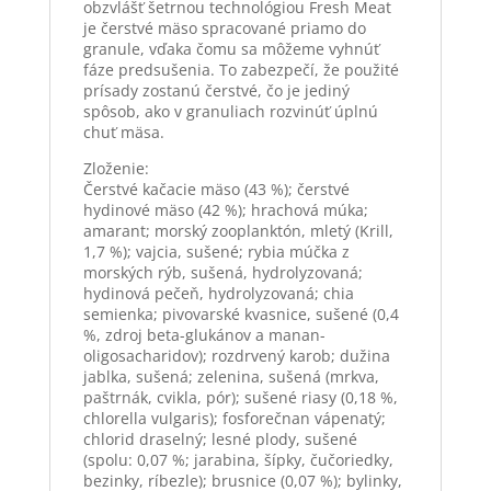
obzvlášť šetrnou technológiou Fresh Meat
je čerstvé mäso spracované priamo do
granule, vďaka čomu sa môžeme vyhnúť
fáze predsušenia. To zabezpečí, že použité
prísady zostanú čerstvé, čo je jediný
spôsob, ako v granuliach rozvinúť úplnú
chuť mäsa.
Zloženie:
Čerstvé kačacie mäso (43 %); čerstvé
hydinové mäso (42 %); hrachová múka;
amarant; morský zooplanktón, mletý (Krill,
1,7 %); vajcia, sušené; rybia múčka z
morských rýb, sušená, hydrolyzovaná;
hydinová pečeň, hydrolyzovaná; chia
semienka; pivovarské kvasnice, sušené (0,4
%, zdroj beta-glukánov a manan-
oligosacharidov); rozdrvený karob; dužina
jablka, sušená; zelenina, sušená (mrkva,
paštrnák, cvikla, pór); sušené riasy (0,18 %,
chlorella vulgaris); fosforečnan vápenatý;
chlorid draselný; lesné plody, sušené
(spolu: 0,07 %; jarabina, šípky, čučoriedky,
bezinky, ríbezle); brusnice (0,07 %); bylinky,