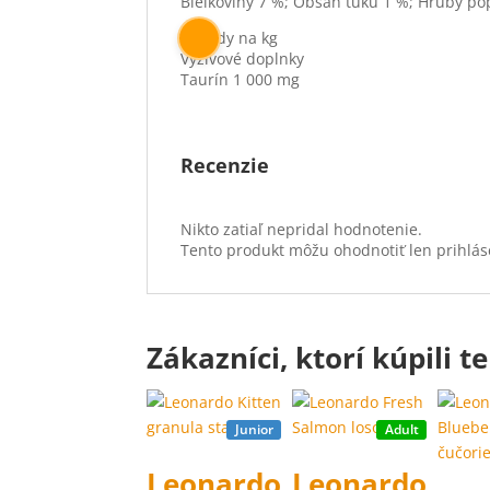
Bielkoviny 7 %; Obsah tuku 1 %; Hrubý pop
Prísady na kg
Výživové doplnky
Taurín 1 000 mg
Recenzie
Nikto zatiaľ nepridal hodnotenie.
Tento produkt môžu ohodnotiť len prihlásení
Zákazníci, ktorí kúpili te
Junior
Adult
Leonardo
Leonardo