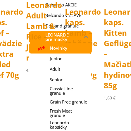
Leonardo
Belcando AKCIE
onardo
Leonardo
Leonar
Adult
Belcando v ZĽAVE
s.
kaps.
kaps.
Lamb &
Dogland granule
f –
Lamb –
Kitten
Rice –
LEONARDO
pre mačky
vädzie
Jahňacie
Geflüg
Jahňa s
Novinky
xtra
+ extra
–
ryžou
Junior
led
pulled
Mačiat
Adult
Price
4,09
€
–
91,40
€
f 70g
Beef 70g
hydino
range:
Senior
85g
4,09 €
1,84
€
Classic Line
through
granule
91,40 €
1,60
€
Grain Free granule
Fresh Meat
granule
Leonardo
kapsičky