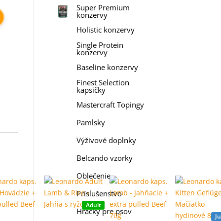
Super Premium
konzervy
Holistic konzervy
Single Protein
konzervy
Baseline konzervy
Finest Selection
kapsičky
Mastercraft Topingy
Pamlsky
Výživové doplnky
Belcando vzorky
Oblečenie
Príslušenstvo
Adult
Hračky pre psov
Ju