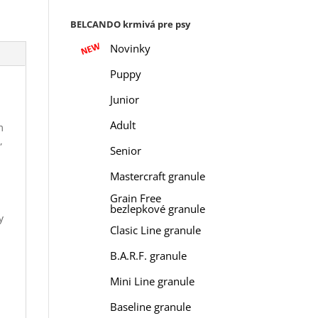
BELCANDO krmivá pre psy
Novinky
Puppy
Junior
Adult
m
,
Senior
Mastercraft granule
Grain Free
bezlepkové granule
y
Clasic Line granule
B.A.R.F. granule
Mini Line granule
Baseline granule