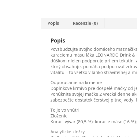
Popis
Recenzie (0)
Popis
Povzbudzujte svojho domáceho maznáčika
kuraciemu mäsu láka LEONARDO Drink & Ca
dúškom nielen podporuje príjem tekutín, a
ktorý obsahuje, pomáha podporovať zdravi
vitalitu – to všetko v ľahko stráviteľnej a
Odporúčanie na kŕmenie
Doplnkové krmivo pre dospelé mačky od j
Ponúknite svojej mačke 2 vrecká denne 
zabezpečte dostatok čerstvej pitnej vody.
To je vo vnútri
Zloženie
Kurací vývar (80,5 %); kuracie mäso (16 %)
Analytické zložky