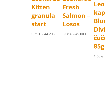
Leo
Kitten
Fresh
kap
granula
Salmon –
Blu
start
Losos
Div
Price
Price
0,21
€
–
44,20
€
6,08
€
–
49,00
€
čuč
range:
range:
85g
0,21 €
6,08 €
through
through
44,20 €
49,00 €
1,60
€