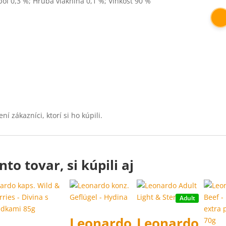
ol 0,3 %; Hrubá vláknina 0,1 %; Vlhkosť 90 %
 zákazníci, ktorí si ho kúpili.
nto tovar, si kúpili aj
Adult
Leonardo
Leonardo