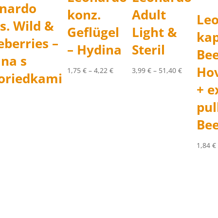
nardo
konz.
Adult
Le
s. Wild &
Geflügel
Light &
kap
eberries –
– Hydina
Steril
Bee
ina s
Ho
Price
Price
1,75
€
–
4,22
€
3,99
€
–
51,40
€
oriedkami
range:
range:
+ e
1,75 €
3,99 €
pul
through
through
4,22 €
51,40 €
Bee
1,84
€