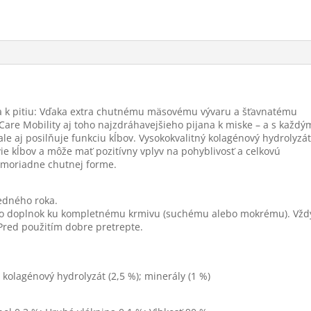
 k pitiu: Vďaka extra chutnému mäsovému vývaru a šťavnatému
re Mobility aj toho najzdráhavejšieho pijana k miske – a s každý
le aj posilňuje funkciu kĺbov. Vysokokvalitný kolagénový hydrolyzát
e kĺbov a môže mať pozitívny vplyv na pohyblivosť a celkovú
 mimoriadne chutnej forme.
edného roka.
ako doplnok ku kompletnému krmivu (suchému alebo mokrému). Vžd
 Pred použitím dobre pretrepte.
; kolagénový hydrolyzát (2,5 %); minerály (1 %)