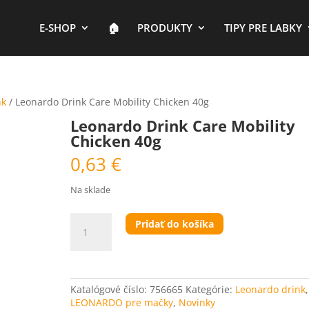
E-SHOP
🏠︎
PRODUKTY
TIPY PRE LABKY
nk
/ Leonardo Drink Care Mobility Chicken 40g
Leonardo Drink Care Mobility
Chicken 40g
0,63
€
Na sklade
množstvo
Pridať do košíka
Leonardo
Drink
Care
Mobility
Chicken
Katalógové číslo:
756665
Kategórie:
Leonardo drink
,
40g
LEONARDO pre mačky
,
Novinky