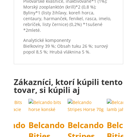
Pivovarské kvasnice, inaktivované*1 (1%);
Morský zooplanktón (krill)*2 (0,8 %);
Byliny*1 (listy žihľavy, koreň horca,
centaury, harmanček, fenikel, rasca, imelo,
rebríček, listy černice) (0,2%) *1sušené
*2mleté.
Analytické komponenty
Bielkoviny 39 %; Obsah tuku 26 %; surový
popol 8,5 %; Hrubá vláknina 5 %.
Zákazníci, ktorí kúpili tento
tovar, si kúpili aj
lcando
Belcando
Belcando
Belcan
ties
Bities
Stripes
Bities