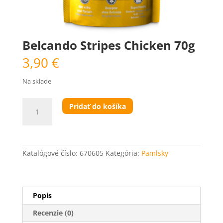
Belcando Stripes Chicken 70g
3,90
€
Na sklade
množstvo
Pridať do košíka
Belcando
Stripes
Chicken
70g
Katalógové číslo:
670605
Kategória:
Pamlsky
Popis
Recenzie (0)