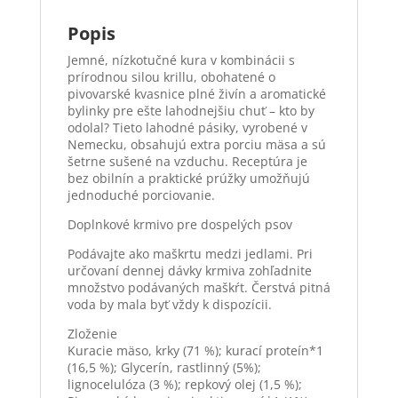
Popis
Jemné, nízkotučné kura v kombinácii s
prírodnou silou krillu, obohatené o
pivovarské kvasnice plné živín a aromatické
bylinky pre ešte lahodnejšiu chuť – kto by
odolal? Tieto lahodné pásiky, vyrobené v
Nemecku, obsahujú extra porciu mäsa a sú
šetrne sušené na vzduchu. Receptúra je
bez obilnín a praktické prúžky umožňujú
jednoduché porciovanie.
Doplnkové krmivo pre dospelých psov
Podávajte ako maškrtu medzi jedlami. Pri
určovaní dennej dávky krmiva zohľadnite
množstvo podávaných maškŕt. Čerstvá pitná
voda by mala byť vždy k dispozícii.
Zloženie
Kuracie mäso, krky (71 %); kurací proteín*1
(16,5 %); Glycerín, rastlinný (5%);
lignocelulóza (3 %); repkový olej (1,5 %);