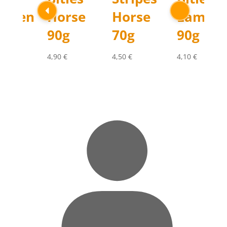
icken
Horse
Horse
Lamb
g
90g
70g
90g
€
4,90
€
4,50
€
4,10
€