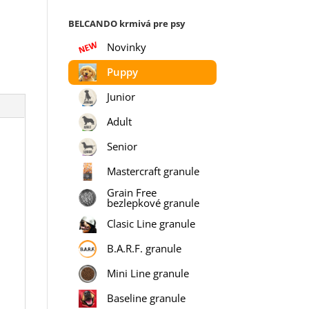
BELCANDO krmivá pre psy
Novinky
Puppy
Junior
Adult
Senior
Mastercraft granule
Grain Free
bezlepkové granule
Clasic Line granule
B.A.R.F. granule
ž
Mini Line granule
Baseline granule