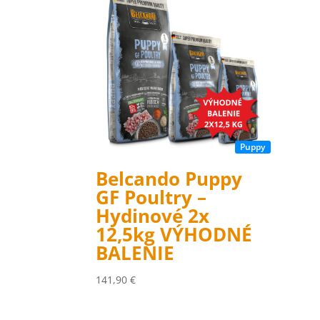
Puppy
Belcando Puppy
GF Poultry –
Hydinové 2x
12,5kg VÝHODNÉ
BALENIE
141,90
€