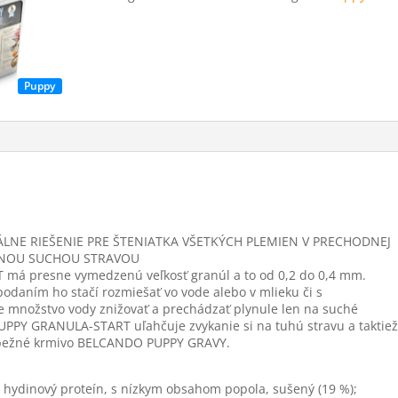
Puppy
ÁLNE RIEŠENIE PRE ŠTENIATKA VŠETKÝCH PLEMIEN V PRECHODNEJ
ŽNOU SUCHOU STRAVOU
á presne vymedzenú veľkosť granúl a to od 0,2 do 0,4 mm.
odaním ho stačí rozmiešať vo vode alebo v mlieku či s
množstvo vody znižovať a prechádzať plynule len na suché
PPY GRANULA-START uľahčuje zvykanie si na tuhú stravu a taktie
bežné krmivo BELCANDO PUPPY GRAVY.
; hydinový proteín, s nízkym obsahom popola, sušený (19 %);