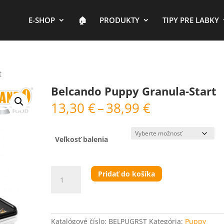
E-SHOP
🏠︎
PRODUKTY
TIPY PRE LABKY
t
Belcando Puppy Granula-Start
Price
13,30
€
–
38,99
€
range:
13,30 €
through
Veľkosť balenia
38,99 €
množstvo
Pridať do košíka
Belcando
Puppy
Granula-
Start
Katalógové číslo:
BELPUGRST
Kategória:
Puppy