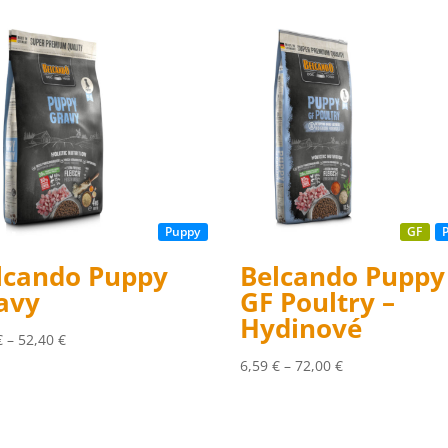
Puppy
GF
lcando Puppy
Belcando Puppy
avy
GF Poultry –
Hydinové
Price
€
–
52,40
€
range:
Price
6,59
€
–
72,00
€
6,08 €
range:
through
6,59 €
52,40 €
through