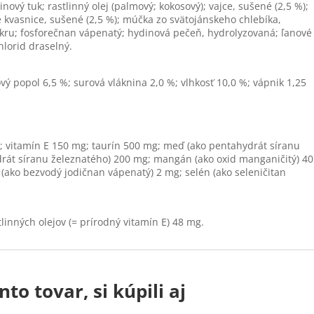
nový tuk; rastlinný olej (palmový; kokosový); vajce, sušené (2,5 %);
é kvasnice, sušené (2,5 %); múčka zo svätojánskeho chlebíka,
kru; fosforečnan vápenatý; hydinová pečeň, hydrolyzovaná; ľanové
hlorid draselný.
vý popol 6,5 %; surová vláknina 2,0 %; vlhkosť 10,0 %; vápnik 1,25
U.; vitamín E 150 mg; taurín 500 mg; meď (ako pentahydrát síranu
rát síranu železnatého) 200 mg; mangán (ako oxid manganičitý) 40
 (ako bezvodý jodičnan vápenatý) 2 mg; selén (ako seleničitan
tlinných olejov (= prírodný vitamín E) 48 mg.
nto tovar, si kúpili aj