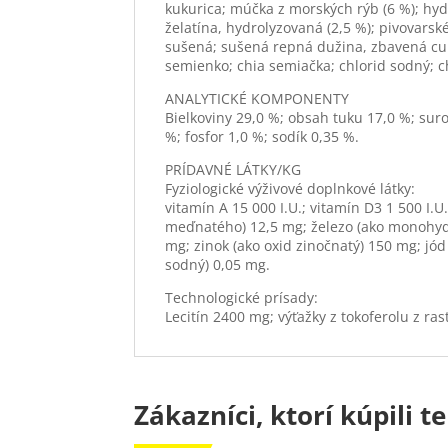
kukurica; múčka z morských rýb (6 %); hydi
želatína, hydrolyzovaná (2,5 %); pivovarsk
sušená; sušená repná dužina, zbavená cu
semienko; chia semiačka; chlorid sodný; c
ANALYTICKÉ KOMPONENTY
Bielkoviny 29,0 %; obsah tuku 17,0 %; suro
%; fosfor 1,0 %; sodík 0,35 %.
PRÍDAVNÉ LÁTKY/KG
Fyziologické výživové doplnkové látky:
vitamín A 15 000 I.U.; vitamín D3 1 500 I.
meďnatého) 12,5 mg; železo (ako monohyd
mg; zinok (ako oxid zinočnatý) 150 mg; jód
sodný) 0,05 mg.
Technologické prísady:
Lecitín 2400 mg; výťažky z tokoferolu z ras
Zákazníci, ktorí kúpili te