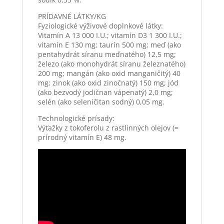
PRÍDAVNÉ LÁTKY/KG
Fyziologické výživové doplnkové látky:
Vitamín A 13 000 I.U.; vitamín D3 1 300 I.U.;
vitamín E 130 mg; taurín 500 mg; meď (ako
pentahydrát síranu meďnatého) 12,5 mg;
železo (ako monohydrát síranu železnatého)
200 mg; mangán (ako oxid manganičitý) 40
mg; zinok (ako oxid zinočnatý) 150 mg; jód
(ako bezvodý jodičnan vápenatý) 2,0 mg;
selén (ako seleničitan sodný) 0,05 mg.
Technologické prísady:
Výťažky z tokoferolu z rastlinných olejov (=
prírodný vitamín E) 48 mg.