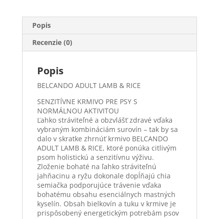
ryžou
Popis
Recenzie (0)
Popis
BELCANDO ADULT LAMB & RICE
SENZITÍVNE KRMIVO PRE PSY S
NORMÁLNOU AKTIVITOU
Ľahko stráviteľné a obzvlášť zdravé vďaka
vybraným kombináciám surovín – tak by sa
dalo v skratke zhrnúť krmivo BELCANDO
ADULT LAMB & RICE, ktoré ponúka citlivým
psom holistickú a senzitívnu výživu.
Zloženie bohaté na ľahko stráviteľnú
jahňacinu a ryžu dokonale dopĺňajú chia
semiačka podporujúce trávenie vďaka
bohatému obsahu esenciálnych mastných
kyselín. Obsah bielkovín a tuku v krmive je
prispôsobený energetickým potrebám psov