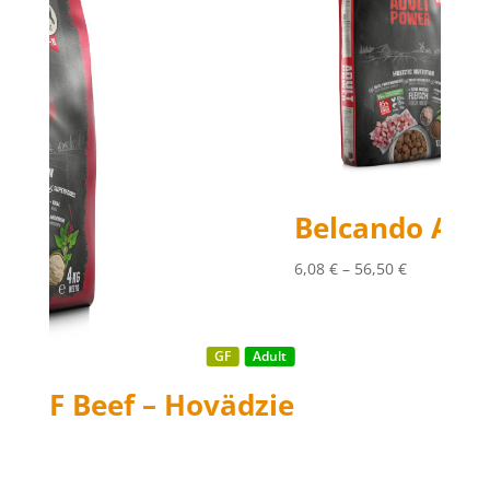
Belcando Adult Po
Price range: 6,08 € t
6,08
€
–
56,50
€
GF
Adult
Beef – Hovädzie
hrough 72,00 €