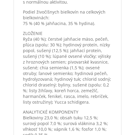
s normálnou aktivitou.
Podiel živočíšnych bielkovín na celkových
bielkovinách:
75 % (40 % jahňacina, 35 % hydina).
ZLOŽENIE
Ryža (40 %); čerstvé jahňacie mäso, pečeň,
pľúca (spolu: 30 %); hydinový proteín, nízky
popol, sušený (12,5 %); jahňací proteín,
sušený (10 %); lúpané ovsené vločky; výlisky
z hroznových semien; pivovarské kvasnice,
sušené; chia semienka (1,5 %); ovsené
otruby; ľanové semienko; hydinová pečeň,
hydrolyzovaná; hydinový tuk; chlorid sodný;
chlorid draselný; byliny, sušené (spolu: 0,2
%; listy žihľavy, koreň horca, zemežlč,
harmanček, fenikel, rasca, imelo, rebríček,
listy ostružiny); Yucca schidigera.
ANALYTICKÉ KOMPONENTY
Bielkoviny 23,0 %; obsah tuku 12,5 %;
surový popol 7,0 %; surová vláknina 3,2 %;
vlhkosť 10,0 %; vápnik 1,6 %; fosfor 1,0 %;
sodík 0,35 %.