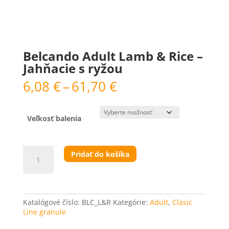
Adult
Belcando Adult Lamb & Rice –
Jahňacie s ryžou
Price
6,08
€
–
61,70
€
range:
6,08 €
through
Veľkosť balenia
61,70 €
množstvo
Pridať do košíka
Belcando
Adult
Lamb
&
Rice
Katalógové číslo:
BLC_L&R
Kategórie:
Adult
,
Clasic
-
Line granule
Jahňacie
s