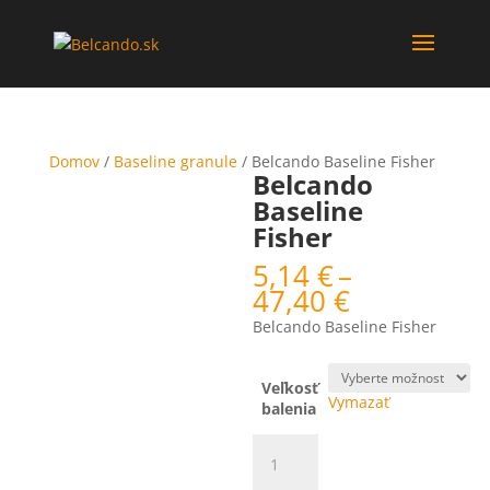
Domov
/
Baseline granule
/ Belcando Baseline Fisher
Belcando
Baseline
Fisher
5,14
€
–
Price
47,40
€
range:
Belcando Baseline Fisher
5,14 €
through
47,40 €
Veľkosť
Vymazať
balenia
množstvo
Belcando
Baseline