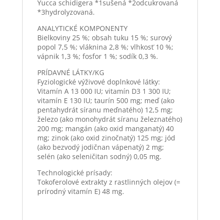
Yucca schidigera *1sušená *2odcukrovaná
*3hydrolyzovaná.
ANALYTICKÉ KOMPONENTY
Bielkoviny 25 %; obsah tuku 15 %; surový
popol 7,5 %; vláknina 2,8 %; vlhkosť 10 %;
vápnik 1,3 %; fosfor 1 %; sodík 0,3 %.
PRÍDAVNÉ LÁTKY/KG
Fyziologické výživové doplnkové látky:
Vitamín A 13 000 IU; vitamín D3 1 300 IU;
vitamín E 130 IU; taurín 500 mg; meď (ako
pentahydrát síranu meďnatého) 12,5 mg;
železo (ako monohydrát síranu železnatého)
200 mg; mangán (ako oxid manganatý) 40
mg; zinok (ako oxid zinočnatý) 125 mg; jód
(ako bezvodý jodičnan vápenatý) 2 mg;
selén (ako seleničitan sodný) 0,05 mg.
Technologické prísady:
Tokoferolové extrakty z rastlinných olejov (=
prírodný vitamín E) 48 mg.