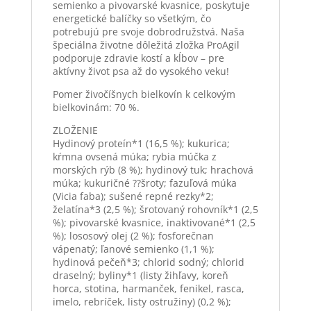
semienko a pivovarské kvasnice, poskytuje
energetické balíčky so všetkým, čo
potrebujú pre svoje dobrodružstvá. Naša
špeciálna životne dôležitá zložka ProAgil
podporuje zdravie kostí a kĺbov – pre
aktívny život psa až do vysokého veku!
Pomer živočíšnych bielkovín k celkovým
bielkovinám: 70 %.
ZLOŽENIE
Hydinový proteín*1 (16,5 %); kukurica;
kŕmna ovsená múka; rybia múčka z
morských rýb (8 %); hydinový tuk; hrachová
múka; kukuričné ??šroty; fazuľová múka
(Vicia faba); sušené repné rezky*2;
želatína*3 (2,5 %); šrotovaný rohovník*1 (2,5
%); pivovarské kvasnice, inaktivované*1 (2,5
%); lososový olej (2 %); fosforečnan
vápenatý; ľanové semienko (1,1 %);
hydinová pečeň*3; chlorid sodný; chlorid
draselný; byliny*1 (listy žihľavy, koreň
horca, stotina, harmanček, fenikel, rasca,
imelo, rebríček, listy ostružiny) (0,2 %);