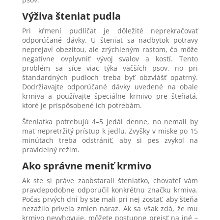
Výživa šteniat pudla
Pri kŕmení pudlíčat je dôležité neprekračovať
odporúčané dávky. U šteniat sa nadbytok potravy
neprejaví obezitou, ale zrýchleným rastom, čo môže
negatívne ovplyvniť vývoj svalov a kostí. Tento
problém sa síce viac týka väčších psov, no pri
štandardných pudloch treba byť obzvlášť opatrný.
Dodržiavajte odporúčané dávky uvedené na obale
krmiva a používajte špeciálne krmivo pre šteňatá,
ktoré je prispôsobené ich potrebám.
Šteniatka potrebujú 4–5 jedál denne, no nemali by
mať nepretržitý prístup k jedlu. Zvyšky v miske po 15
minútach treba odstrániť, aby si pes zvykol na
pravidelný režim.
Ako správne meniť krmivo
Ak ste si práve zaobstarali šteniatko, chovateľ vám
pravdepodobne odporučil konkrétnu značku krmiva.
Počas prvých dní by ste mali pri nej zostať, aby šteňa
nezažilo priveľa zmien naraz. Ak sa však zdá, že mu
krmivo nevyhovuje, môžete postupne prejsť na iné –