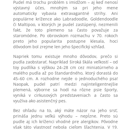
Pudel má trochu problém s imidžom – aj keď nenosí
výstavný účes, mnohým sa pri jeho mene
automaticky vybavia extravagantné strihy. Ani
populárne krížence ako Labradoodle, Goldendoodle
či Maltipoo, v ktorých je pudel zastúpený, nezmenili
fakt, že toto plemeno sa často považuje za
staromódne. Po obrovskom rozmachu v 70. rokoch
preto jeho popularita postupne klesala, hoci
dôvodom bol zrejme len jeho špecifický vzhľad.
Napriek tomu existuje mnoho dôvodov, prečo si
pudla zaobstarať. Napríklad široká škála veľkostí – od
toy pudlíka s výškou 24–28 cm cez miniatúrneho a
malého pudla až po štandardného, ktorý dorastá do
45–60 cm. A rozhodne nejde o jednoduchého psa!
Naopak, pudel patrí medzi najinteligentnejšie
plemená, výborne sa hodí na rôzne psie športy,
vyniká v cirkusových predstaveniach a často sa
využíva ako asistenčný pes.
Bez ohľadu na to, aký máte názor na jeho srsť,
prináša jednu veľkú výhodu – nepĺzne. Preto sú
pudle aj ich kríženci vhodné pre alergikov. Pôvodne
však táto vlastnosť nebola cieľom šľachtenia. V 19.