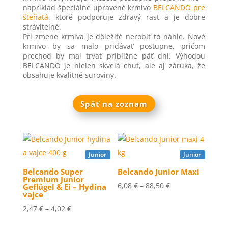
napríklad špeciálne upravené krmivo
BELCANDO pre
šteňatá
, ktoré podporuje zdravý rast a je dobre
stráviteľné.
Pri zmene krmiva je dôležité nerobiť to náhle. Nové
krmivo by sa malo pridávať postupne, pričom
prechod by mal trvať približne päť dní. Výhodou
BELCANDO je nielen skvelá chuť, ale aj záruka, že
obsahuje kvalitné suroviny.
Späť na zoznam
Junior
Junior
Belcando Super
Belcando Junior Maxi
Premium Junior
Price
6,08
€
–
88,50
€
Geflügel & Ei – Hydina
vajce
range:
Price
2,47
€
–
4,02
€
6,08 €
range:
through