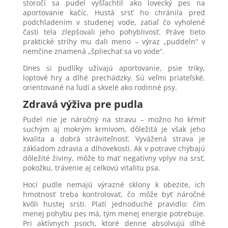
storočí sa pudel vyšľachtil ako lovecký pes na
aportovanie kačíc. Hustá srsť ho chránila pred
podchladením v studenej vode, zatiaľ čo vyholené
časti tela zlepšovali jeho pohyblivosť. Práve tieto
praktické strihy mu dali meno – výraz „puddeln“ v
nemčine znamená „špliechať sa vo vode“.
Dnes si pudlíky užívajú aportovanie, psie triky,
loptové hry a dlhé prechádzky. Sú veľmi priateľské,
orientované na ľudí a skvelé ako rodinné psy.
Zdravá výživa pre pudla
Pudel nie je náročný na stravu – možno ho kŕmiť
suchým aj mokrým krmivom, dôležitá je však jeho
kvalita a dobrá stráviteľnosť. Vyvážená strava je
základom zdravia a dlhovekosti. Ak v potrave chýbajú
dôležité živiny, môže to mať negatívny vplyv na srsť,
pokožku, trávenie aj celkovú vitalitu psa.
Hoci pudle nemajú výrazné sklony k obezite, ich
hmotnosť treba kontrolovať, čo môže byť náročné
kvôli hustej srsti. Platí jednoduché pravidlo: čím
menej pohybu pes má, tým menej energie potrebuje.
Pri aktívnych psoch, ktoré denne absolvujú dlhé