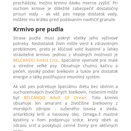
prechádzky, možno kŕmnu dávku mierne zvýšiť. Pri
suchom krmive je dôležité zabezpečiť dostatočný
prísun vody – ak váš pes nepije dostatok vody,
môžete mu krátko pred podávaním navlhčiť granule.
Krmivo pre pudla
Strava pudla musí pokryť všetky jeho výživové
potreby. Nedostatok živín môže viesť k zdravotným
problémom, preto je kľúčové voliť kvalitné a ľahko
stráviteľné krmivo. Jednou z vhodných možností je
BELCANDO Finest Croc
, špeciálne vyvinuté pre malé
a stredne veľké psy. Obsahuje chutnú kačicu a
pečeň, vysoký podiel bielkovín a tukov pre dostatok
energie a látky posilňujúce imunitný systém.
Ak váš pes potrebuje špeciálnu diétu bez obilnín a
suchozemských živočíšnych bielkovín, riešením môže
byť
BELCANDO Adult GF Ocean
. Toto krmivo
obsahuje len amarant a živočíšne bielkoviny z
morských zdrojov – sušeného lososa a sleďa,
antarktický krill a lososový olej. Omega-3 mastné
kyseliny v ňom podporujú srdce, krvný obeh aj
zdravú srsť a poskytujú cenné živiny pre aktívnych
psov.