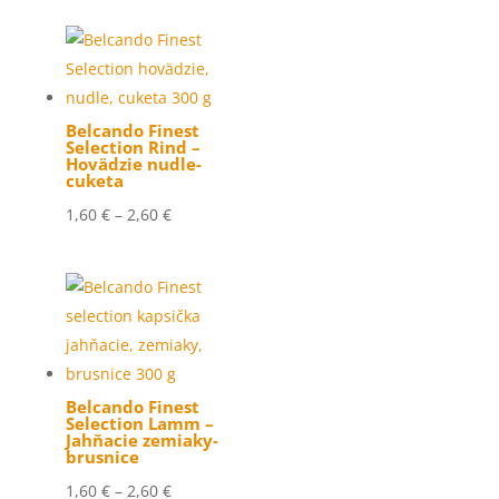
1,60 €
through
2,60 €
Belcando Finest
Selection Rind –
Hovädzie nudle-
cuketa
Price
1,60
€
–
2,60
€
range:
1,60 €
through
2,60 €
Belcando Finest
Selection Lamm –
Jahňacie zemiaky-
brusnice
Price
1,60
€
–
2,60
€