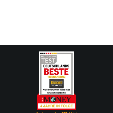
range:
1,60 €
through
2,60 €