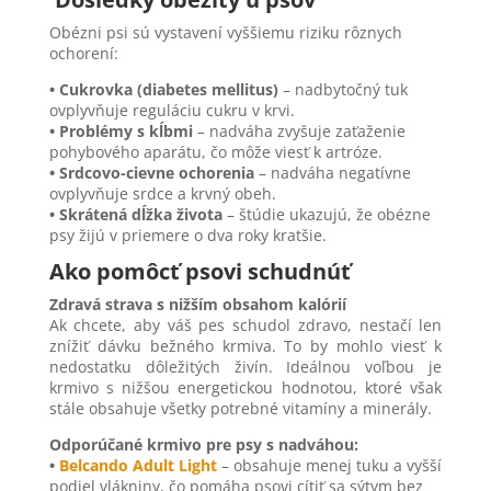
Obézni psi sú vystavení vyššiemu riziku rôznych
ochorení:
• Cukrovka (diabetes mellitus)
– nadbytočný tuk
ovplyvňuje reguláciu cukru v krvi.
• Problémy s kĺbmi
– nadváha zvyšuje zaťaženie
pohybového aparátu, čo môže viesť k artróze.
• Srdcovo-cievne ochorenia
– nadváha negatívne
ovplyvňuje srdce a krvný obeh.
• Skrátená dĺžka života
– štúdie ukazujú, že obézne
psy žijú v priemere o dva roky kratšie.
Ako pomôcť psovi schudnúť
Zdravá strava s nižším obsahom kalórií
Ak chcete, aby váš pes schudol zdravo, nestačí len
znížiť dávku bežného krmiva. To by mohlo viesť k
nedostatku dôležitých živín. Ideálnou voľbou je
krmivo s nižšou energetickou hodnotou, ktoré však
stále obsahuje všetky potrebné vitamíny a minerály.
Odporúčané krmivo pre psy s nadváhou:
•
Belcando Adult Light
– obsahuje menej tuku a vyšší
podiel vlákniny, čo pomáha psovi cítiť sa sýtym bez