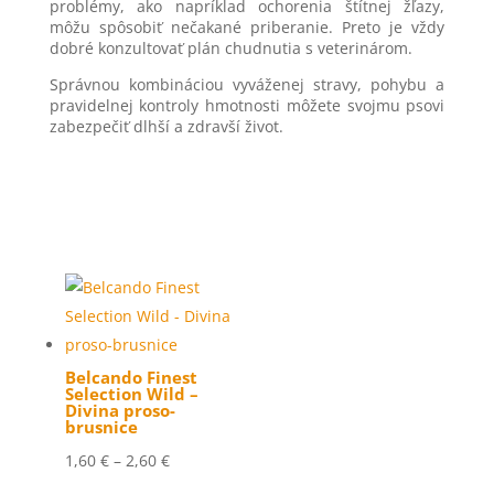
problémy, ako napríklad ochorenia štítnej žľazy,
môžu spôsobiť nečakané priberanie. Preto je vždy
dobré konzultovať plán chudnutia s veterinárom.
Správnou kombináciou vyváženej stravy, pohybu a
pravidelnej kontroly hmotnosti môžete svojmu psovi
zabezpečiť dlhší a zdravší život.
Belcando Finest
Selection Wild –
Divina proso-
brusnice
Price
1,60
€
–
2,60
€
range: