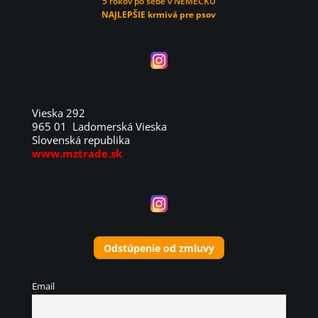
5 rokov po sebe v NEMECKU
NAJLEPŠIE krmivá pre psov
Vieska 292
965 01 Ladomerská Vieska
Slovenská republika
www.mztrade.sk
Odstúpenie od zmluvy
Email