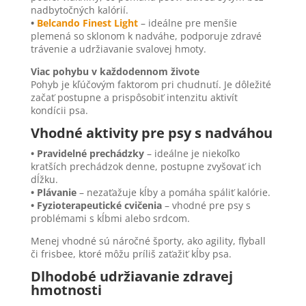
nadbytočných kalórií.
•
Belcando Finest Light
– ideálne pre menšie
plemená so sklonom k nadváhe, podporuje zdravé
trávenie a udržiavanie svalovej hmoty.
Viac pohybu v každodennom živote
Pohyb je kľúčovým faktorom pri chudnutí. Je dôležité
začať postupne a prispôsobiť intenzitu aktivít
kondícii psa.
Vhodné aktivity pre psy s nadváhou
• Pravidelné prechádzky
– ideálne je niekoľko
kratších prechádzok denne, postupne zvyšovať ich
dĺžku.
• Plávanie
– nezaťažuje kĺby a pomáha spáliť kalórie.
• Fyzioterapeutické cvičenia
– vhodné pre psy s
problémami s kĺbmi alebo srdcom.
Menej vhodné sú náročné športy, ako agility, flyball
či frisbee, ktoré môžu príliš zaťažiť kĺby psa.
Dlhodobé udržiavanie zdravej
hmotnosti