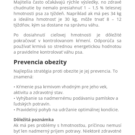
Majitelia často očakávajú rýchle výsledky, no zdravé
chudnutie by nemalo presiahnuť 1 – 1,5 % telesnej
hmotnosti psa za týždeň. Napríklad ak má pes 34 kg
a ideálna hmotnosť je 30 kg, môže trvať 8 – 12
týždňov, kým sa dostane na správnu váhu.
Po dosiahnutí cieľovej hmotnosti je dôležité
pokračovať v kontrolovanom kŕmení. Odporúča sa
používať krmivá so strednou energetickou hodnotou
a pravidelne kontrolovať váhu psa.
Prevencia obezity
Najlepšia stratégia proti obezite je jej prevencia. To
znamená:
• Kŕmenie psa krmivom vhodným pre jeho vek,
aktivitu a zdravotný stav.
• Vyhýbanie sa nadmernému podávaniu pamlskov a
ľudských potravín.
• Pravidelný pohyb na udržanie optimálnej kondície.
Dôležitá poznámka
Ak má pes problémy s hmotnosťou, príčinou nemusí
byť len nadmerný príjem potravy. Niektoré zdravotné