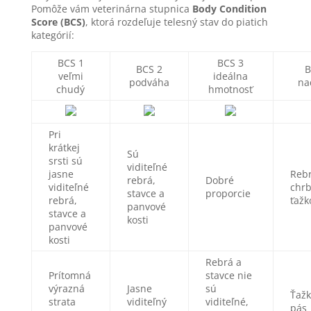
Pomôže vám veterinárna stupnica
Body Condition
Score (BCS)
, ktorá rozdeľuje telesný stav do piatich
kategórií:
BCS 1
BCS 3
BCS 2
B
veľmi
ideálna
podváha
na
chudý
hmotnosť
Pri
krátkej
Sú
srsti sú
viditeľné
jasne
Rebr
rebrá,
Dobré
viditeľné
chrb
stavce a
proporcie
rebrá,
ťažko
panvové
stavce a
kosti
panvové
kosti
Rebrá a
Prítomná
stavce nie
výrazná
Jasne
sú
Ťažk
strata
viditeľný
viditeľné,
pás