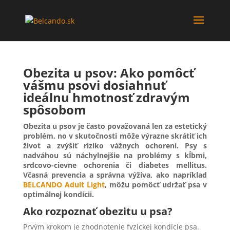
Obezita u psov: Ako pomôcť
vášmu psovi dosiahnuť
ideálnu hmotnosť zdravým
spôsobom
Obezita u psov je často považovaná len za estetický
problém, no v skutočnosti môže výrazne skrátiť ich
život a zvýšiť riziko vážnych ochorení. Psy s
nadváhou sú náchylnejšie na problémy s kĺbmi,
srdcovo-cievne ochorenia či diabetes mellitus.
Včasná prevencia a správna výživa, ako napríklad
BELCANDO Adult Light
, môžu pomôcť udržať psa v
optimálnej kondícii.
Ako rozpoznať obezitu u psa?
Prvým krokom je zhodnotenie fyzickej kondície psa.