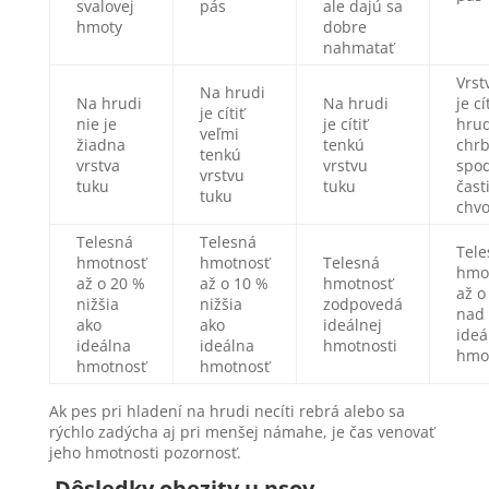
svalovej
pás
ale dajú sa
hmoty
dobre
nahmatať
Vrst
Na hrudi
Na hrudi
Na hrudi
je cí
je cítiť
nie je
je cítiť
hrud
veľmi
žiadna
tenkú
chrb
tenkú
vrstva
vrstvu
spo
vrstvu
tuku
tuku
čast
tuku
chvo
Telesná
Telesná
Tele
hmotnosť
hmotnosť
Telesná
hmo
až o 20 %
až o 10 %
hmotnosť
až o
nižšia
nižšia
zodpovedá
nad
ako
ako
ideálnej
ideá
ideálna
ideálna
hmotnosti
hmo
hmotnosť
hmotnosť
Ak pes pri hladení na hrudi necíti rebrá alebo sa
rýchlo zadýcha aj pri menšej námahe, je čas venovať
jeho hmotnosti pozornosť.
Dôsledky obezity u psov