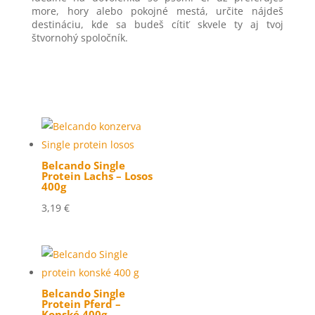
more, hory alebo pokojné mestá, určite nájdeš
destináciu, kde sa budeš cítiť skvele ty aj tvoj
štvornohý spoločník.
Belcando Single
Protein Lachs – Losos
400g
3,19
€
Belcando Single
Protein Pferd –
Konské 400g