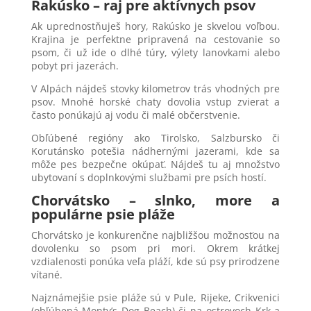
Rakúsko – raj pre aktívnych psov
Ak uprednostňuješ hory, Rakúsko je skvelou voľbou.
Krajina je perfektne pripravená na cestovanie so
psom, či už ide o dlhé túry, výlety lanovkami alebo
pobyt pri jazerách.
V Alpách nájdeš stovky kilometrov trás vhodných pre
psov. Mnohé horské chaty dovolia vstup zvierat a
často ponúkajú aj vodu či malé občerstvenie.
Obľúbené regióny ako Tirolsko, Salzbursko či
Korutánsko potešia nádhernými jazerami, kde sa
môže pes bezpečne okúpať. Nájdeš tu aj množstvo
ubytovaní s doplnkovými službami pre psích hostí.
Chorvátsko – slnko, more a
populárne psie pláže
Chorvátsko je konkurenčne najbližšou možnosťou na
dovolenku so psom pri mori. Okrem krátkej
vzdialenosti ponúka veľa pláží, kde sú psy prirodzene
vítané.
Najznámejšie psie pláže sú v Pule, Rijeke, Crikvenici
(obľúbená Monty’s Dog Beach) či na ostrovoch Krk a