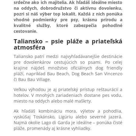
srdečne ako ich majitelia. Ak hľadáš ideálne miesto
na oddych, dobrodružstvo či aktívnu dovolenku,
pozri si náš výber top lokalít. Každá z nich ponúka
vhodné podmienky pre psy, krásnu prírodu a
kvalitné služby, ktoré zabezpečia pohodlné
cestovanie.
Taliansko – psie pláže a priateľská
atmosféra
Taliansko patrí medzi najvyhľadávanejšie destinácie
pre dovolenkárov cestujúcich so psami. Po celej
krajine nájdeš množstvo oficiálnych dog friendly
pláží, napríklad Bau Beach, Dog Beach San Vincenzo
či Bau Bau Village.
Veľkou výhodou je aj priateľský prístup reštaurácií a
hotelov. V mnohých zariadeniach dostane pes vodu,
miesto na oddych alebo malé maškrty.
Ak hľadáš kombináciu mora, výletov a pohodlia,
vyskúšaj Toskánsko, Ligúriu alebo severné jazerá.
Najmä okolie Lago di Garda je ideálne – ponúka čisté
pláže, promenády aj krásne vyhliadky.