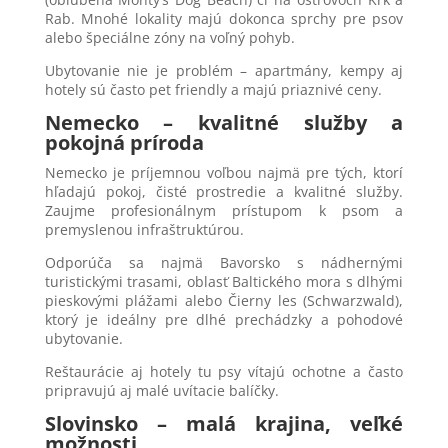
Rab. Mnohé lokality majú dokonca sprchy pre psov
alebo špeciálne zóny na voľný pohyb.
Ubytovanie nie je problém – apartmány, kempy aj
hotely sú často pet friendly a majú priaznivé ceny.
Nemecko – kvalitné služby a
pokojná príroda
Nemecko je príjemnou voľbou najmä pre tých, ktorí
hľadajú pokoj, čisté prostredie a kvalitné služby.
Zaujme profesionálnym prístupom k psom a
premyslenou infraštruktúrou.
Odporúča sa najmä Bavorsko s nádhernými
turistickými trasami, oblasť Baltického mora s dlhými
pieskovými plážami alebo Čierny les (Schwarzwald),
ktorý je ideálny pre dlhé prechádzky a pohodové
ubytovanie.
Reštaurácie aj hotely tu psy vítajú ochotne a často
pripravujú aj malé uvítacie balíčky.
Slovinsko – malá krajina, veľké
možnosti