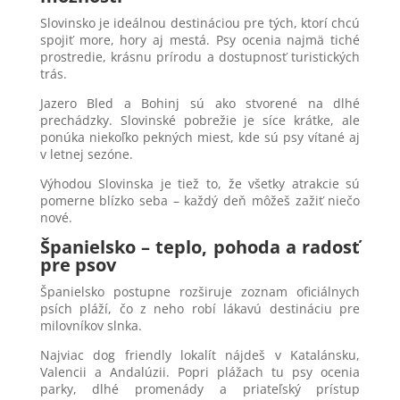
Slovinsko je ideálnou destináciou pre tých, ktorí chcú
spojiť more, hory aj mestá. Psy ocenia najmä tiché
prostredie, krásnu prírodu a dostupnosť turistických
trás.
Jazero Bled a Bohinj sú ako stvorené na dlhé
prechádzky. Slovinské pobrežie je síce krátke, ale
ponúka niekoľko pekných miest, kde sú psy vítané aj
v letnej sezóne.
Výhodou Slovinska je tiež to, že všetky atrakcie sú
pomerne blízko seba – každý deň môžeš zažiť niečo
nové.
Španielsko – teplo, pohoda a radosť
pre psov
Španielsko postupne rozširuje zoznam oficiálnych
psích pláží, čo z neho robí lákavú destináciu pre
milovníkov slnka.
Najviac dog friendly lokalít nájdeš v Katalánsku,
Valencii a Andalúzii. Popri plážach tu psy ocenia
parky, dlhé promenády a priateľský prístup