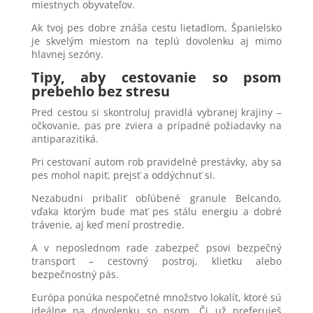
miestnych obyvateľov.
Ak tvoj pes dobre znáša cestu lietadlom, Španielsko
je skvelým miestom na teplú dovolenku aj mimo
hlavnej sezóny.
Tipy, aby cestovanie so psom
prebehlo bez stresu
Pred cestou si skontroluj pravidlá vybranej krajiny –
očkovanie, pas pre zviera a prípadné požiadavky na
antiparazitiká.
Pri cestovaní autom rob pravidelné prestávky, aby sa
pes mohol napiť, prejsť a oddýchnuť si.
Nezabudni pribaliť obľúbené granule Belcando,
vďaka ktorým bude mať pes stálu energiu a dobré
trávenie, aj keď mení prostredie.
A v neposlednom rade zabezpeč psovi bezpečný
transport – cestovný postroj, klietku alebo
bezpečnostný pás.
Európa ponúka nespočetné množstvo lokalít, ktoré sú
ideálne na dovolenku so psom. Či už preferuješ