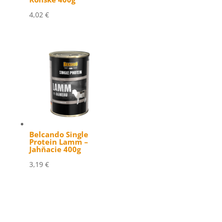
4,02
€
Belcando Single
Protein Lamm –
Jahňacie 400g
3,19
€