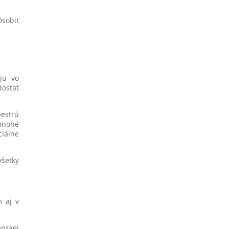
ôsobiť
ju vo
dostať
pestrú
 mnohé
iálne
všetky
m aj v
ánskej