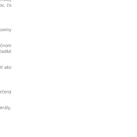
ov, čo
koviny
točnom
sladké
iť ako
pečený
erály,