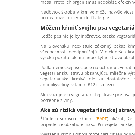
mäsa. Preto ich organizmus nedokáže efektívne 
Nadbytok škrobu v krmive môže navyše viesť k
potravinové intolerancie či alergie.
Môžem kŕmiť svojho psa vegetari
Keďže pes nie je bylinožravec, otázka vegetari
Na Slovensku neexistuje zákonný zákaz kŕm
všeobecnosti neodporúčajú. V niektorých kra
vysokú pokutu, ak mu neposkytne stravu obsa
Podľa nemeckej asociácie na ochranu zvierat 
vegetariánsku stravu obsahujúcu mliečne výrob
vegetariánske krmivá nie sú dostatočne v
aminokyseliny, vitamín B12 či železo.
Ak uvažujete o vegetariánskej strave pre psa, 
potrebné živiny.
Aké sú riziká vegetariánskej strav
Štúdie o surovom kŕmení (
BARF
) ukázali, ž
prípade, že obsahuje mäso. Pri vegetariánskej s
Vyváženú kŕmnu dávku môže zaručiť len odborní