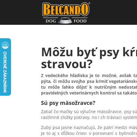
Môžu byť psy k
stravou?
Z vedeckého hľadiska je to možné, avšak ta
pýta, či môžu svojho psa kŕmiť vegetariáns
tu môže ľahko dôjsť k nutričným nedostat
pravidelných veterinárnych kontrol sa takát
Sú psy mäsožravce?
Zatiaľ čo mačky sú výlučne mäsožravce, psy sú
rastlinné zložky potravy, no i ch tráviaci sys
Zuby psa jasne naznačujú, že patrí medzi mäs
je to aj s dĺžkou čriev: v porovnaní s bylinož