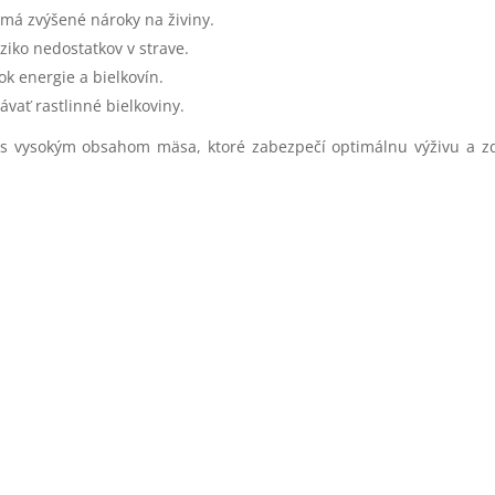
má zvýšené nároky na živiny.
iko nedostatkov v strave.
k energie a bielkovín.
vať rastlinné bielkoviny.
vo s vysokým obsahom mäsa, ktoré zabezpečí optimálnu výživu a z