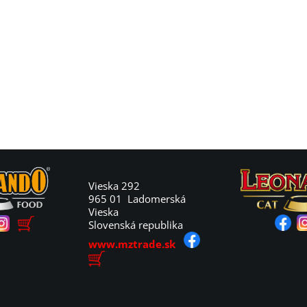
Vieska 292
965 01 Ladomerská
Vieska
Slovenská republika
www.mztrade.sk