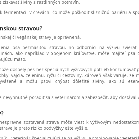
získavať živiny z rastlinných potravín.
 fermentácii v črevách, čo môže poškodiť slizničnú bariéru a sp
ánskou stravou?
ánskej či vegánskej stravy je oprávnená.
enia psa bezmäsitou stravou, no odborníci na výživu zvierat 
jinách, ako napríklad v Spojenom kráľovstve, môže majiteľ psa 
hujúcu mäso.
môže dospelý pes bez špeciálnych výživových potrieb konzumovať 
ky, vajcia, zeleninu, ryžu či cestoviny. Zároveň však varuje, že
yvážené a môžu psovi chýbať dôležité živiny, ako sú esenc
je nevyhnutné poradiť sa s veterinárom a zabezpečiť, aby dostával 
y?
e nesprávne zostavená strava môže viesť k výživovým nedostatko
trave je preto riziko podvýživy ešte vyššie.
k – veterinár špecializujúci sa na výživu. Kombinovanie vegetari