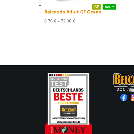
GF
Adult
Belcando Adult GF Ocean
Price
6,70
€
–
72,00
€
range:
6,70 €
through
72,00 €