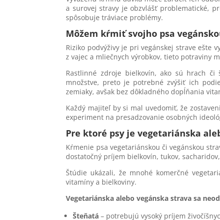
a surovej stravy je obzvlášť problematické, 
spôsobuje tráviace problémy.
Môžem kŕmiť svojho psa vegánsko
Riziko podvýživy je pri vegánskej strave ešte v
z vajec a mliečnych výrobkov, tieto potraviny 
Rastlinné zdroje bielkovín, ako sú hrach či
množstve, preto je potrebné zvýšiť ich podi
zemiaky, avšak bez dôkladného dopĺňania vitam
Každý majiteľ by si mal uvedomiť, že zostaven
experiment na presadzovanie osobných ideológ
Pre ktoré psy je vegetariánska al
Kŕmenie psa vegetariánskou či vegánskou strav
dostatočný príjem bielkovín, tukov, sacharido
Štúdie ukázali, že mnohé komerčné vegetari
vitamíny a bielkoviny.
Vegetariánska alebo vegánska strava sa neod
Šteňatá
– potrebujú vysoký príjem živočíšnyc