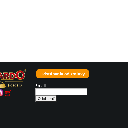
Odstúpenie od zmluvy
Email