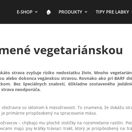
E-SHOP
🏠︎
PRODUKTY
TIPY PRE LABKY
ŕmené vegetariánskou
káto strava zvyšuje riziko nedostatku živín. Mnoho vegetarián
kou alebo dokonca vegánskou stravou. Rovnako ako pri BARF dié
kom. Bez špeciálnych znalostí, dôkladne zostaveného jedálni
o strava neodporúča.
 všežravce so sklonom k mäsožravosti. To znamená, že dokážu strá
tém je primárne prispôsobený na spracovanie mäsa.
ožravcov – chýbajú mu ploché stoličky na rozomieľanie rastlín. P
ravcami majú psy krátky tráviaci trakt, ktorý je prispôsobený na tr