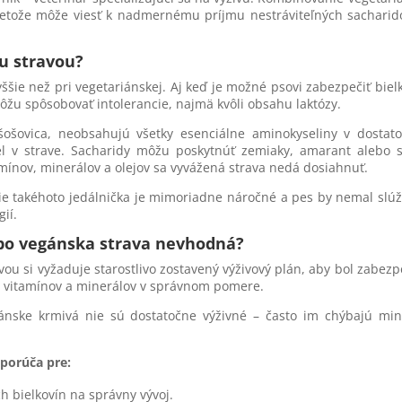
pretože môže viesť k nadmernému príjmu nestráviteľných sacharid
u stravou?
yššie než pri vegetariánskej. Aj keď je možné psovi zabezpečiť biel
môžu spôsobovať intolerancie, najmä kvôli obsahu laktózy.
 šošovica, neobsahujú všetky esenciálne aminokyseliny v dosta
el v strave. Sacharidy môžu poskytnúť zemiaky, amarant alebo 
ínov, minerálov a olejov sa vyvážená strava nedá dosiahnuť.
ie takéhoto jedálnička je mimoriadne náročné a pes by nemal slúž
ií.
ebo vegánska strava nevhodná?
ou si vyžaduje starostlivo zostavený výživový plán, aby bol zabez
v, vitamínov a minerálov v správnom pomere.
ánske krmivá nie sú dostatočne výživné – často im chýbajú min
porúča pre:
h bielkovín na správny vývoj.