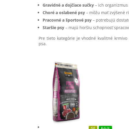
Gravidné a dojčiace sučky
– ich organizmus 
Choré a oslabené psy
– môžu mať zvýšené riz
Pracovné a športové psy
– potrebujú dostato
Staršie psy
– majú horšiu schopnosť spracová
Pre tieto kategórie je vhodné kvalitné krmi
psa.
GF
Adult