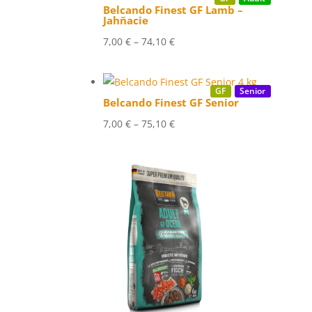
Belcando Finest GF Lamb –
Jahňacie
Price
7,00
€
–
74,10
€
range:
7,00 €
GF
Senior
through
Belcando Finest GF Senior
74,10 €
Price
7,00
€
–
75,10
€
range:
7,00 €
through
75,10 €