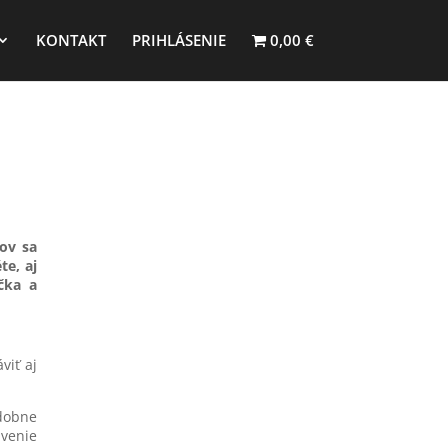
KONTAKT
PRIHLÁSENIE
0,00 €
ov sa
te, aj
čka a
viť aj
odobne
ávenie