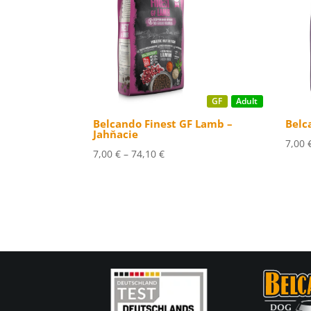
GF
Adult
Belcando Finest GF Lamb –
Belc
Jahňacie
7,00
Price
7,00
€
–
74,10
€
range:
7,00 €
through
74,10 €