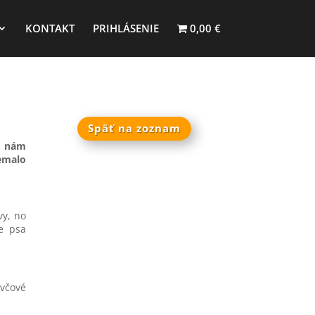
KONTAKT
PRIHLÁSENIE
0,00 €
Späť na zoznam
a nám
nemalo
vy, no
e psa
avčové