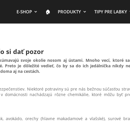
E-SHOP
🏠︎
PRODUKTY
TIPY PRE LABKY
čo si dať pozor
skúmavajú svoje okolie nosom aj ústami. Mnoho vecí, ktoré s
. Preto je dôležité vedieť, čo by sa do ich jedálnička nikdy 
r doma aj na cestách.
pečenstiev. Niektoré potraviny sú pre nás bežnou súčasťou stra
 v domácnosti nachádzajú rôzne chemikálie, ktoré môžu byť pr
nak, avokádo, orechy (hlavne makadamové a vlašské), surové br