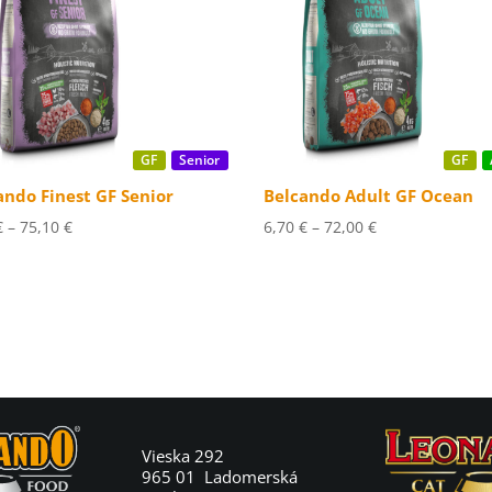
GF
Senior
GF
ando Finest GF Senior
Belcando Adult GF Ocean
Price
Price
€
–
75,10
€
6,70
€
–
72,00
€
range:
range:
7,00 €
6,70 €
through
through
75,10 €
72,00 €
Vieska 292
965 01 Ladomerská