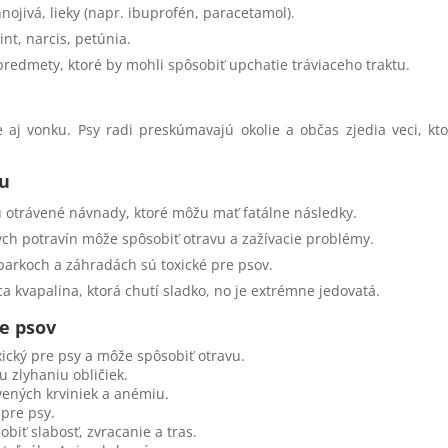
 hnojivá, lieky (napr. ibuprofén, paracetamol).
nt, narcis, petúnia.
predmety, ktoré by mohli spôsobiť upchatie tráviaceho traktu.
 aj vonku. Psy radi preskúmavajú okolie a občas zjedia veci, kt
ku
adú otrávené návnady, ktoré môžu mať fatálne následky.
ch potravín môže spôsobiť otravu a zažívacie problémy.
 parkoch a záhradách sú toxické pre psov.
a kvapalina, ktorá chutí sladko, no je extrémne jedovatá.
re psov
ický pre psy a môže spôsobiť otravu.
 zlyhaniu obličiek.
ených krviniek a anémiu.
 pre psy.
biť slabosť, zvracanie a tras.