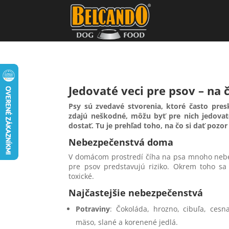
Jedovaté veci pre psov – na 
Psy sú zvedavé stvorenia, ktoré často pre
zdajú neškodné, môžu byť pre nich jedovaté
dostať. Tu je prehľad toho, na čo si dať pozo
Nebezpečenstvá doma
V domácom prostredí číha na psa mnoho nebez
pre psov predstavujú riziko. Okrem toho sa
toxické.
Najčastejšie nebezpečenstvá
Potraviny
: Čokoláda, hrozno, cibuľa, ces
mäso, slané a korenené jedlá.