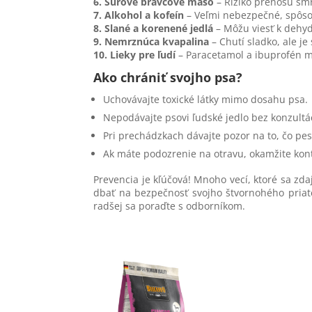
6. Surové bravčové mäso
– Riziko prenosu sm
7. Alkohol a kofeín
– Veľmi nebezpečné, spôso
8. Slané a korenené jedlá
– Môžu viesť k dehyd
9. Nemrznúca kvapalina
– Chutí sladko, ale j
10. Lieky pre ľudí
– Paracetamol a ibuprofén m
Ako chrániť svojho psa?
Uchovávajte toxické látky mimo dosahu psa.
Nepodávajte psovi ľudské jedlo bez konzultá
Pri prechádzkach dávajte pozor na to, čo pes
Ak máte podozrenie na otravu, okamžite kont
Prevencia je kľúčová! Mnoho vecí, ktoré sa zda
dbať na bezpečnosť svojho štvornohého priate
radšej sa poraďte s odborníkom.