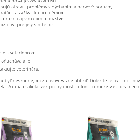
rteľného Aujeszkyho vírusu.
bujú otravu, problémy s dýchaním a nervové poruchy.
ratácii a zažívacím problémom.
e smrteľná aj v malom množstve.
ôžu byť pre psy smrteľné.
cie s veterinárom.
 oňucháva a je.
aktujte veterinára.
jú byť neškodné, môžu psovi vážne ublížiť. Dôležité je byť informo
ľa. Ak máte akékoľvek pochybnosti o tom, či môže váš pes niečo 