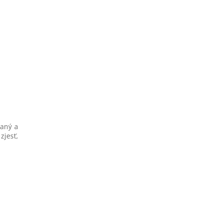
vaný a
zjesť,