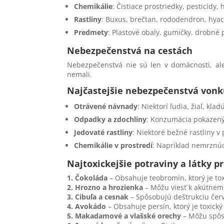
Chemikálie
: Čistiace prostriedky, pesticídy,
Rastliny
: Buxus, brečtan, rododendron, hyaci
Predmety
: Plastové obaly, gumičky, drobné 
Nebezpečenstvá na cestách
Nebezpečenstvá nie sú len v domácnosti, ale
nemali.
Najčastejšie nebezpečenstvá von
Otrávené návnady
: Niektorí ľudia, žiaľ, kl
Odpadky a zdochliny
: Konzumácia pokazený
Jedovaté rastliny
: Niektoré bežné rastliny v
Chemikálie v prostredí
: Napríklad nemrznúc
Najtoxickejšie potraviny a látky p
1. Čokoláda
– Obsahuje teobromín, ktorý je tox
2. Hrozno a hrozienka
– Môžu viesť k akútnemu
3. Cibuľa a cesnak
– Spôsobujú deštrukciu červ
4. Avokádo
– Obsahuje persín, ktorý je toxický
5. Makadamové a vlašské orechy
– Môžu spôso